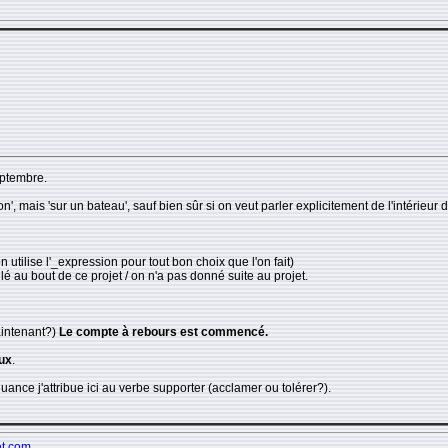
eptembre.
ion', mais 'sur un bateau', sauf bien sûr si on veut parler explicitement de l'intérieu
n utilise l'_expression pour tout bon choix que l'on fait)
lé au bout de ce projet / on n'a pas donné suite au projet.
aintenant?)
Le compte à rebours est commencé.
ux
.
uance j'attribue ici au verbe supporter (acclamer ou tolérer?).
et.com