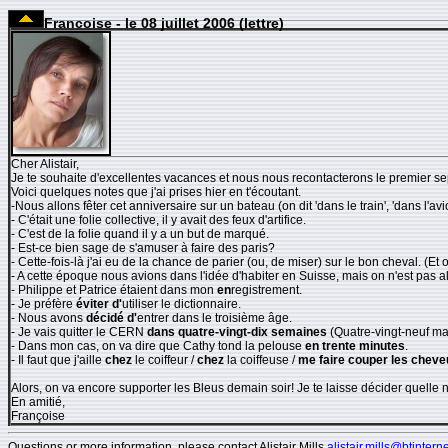
Francoise - le 08 juillet 2006 (lettre)
Cher Alistair,
Je te souhaite d'excellentes vacances et nous nous recontacterons le premier s
Voici quelques notes que j'ai prises hier en t'écoutant.
-Nous allons fêter cet anniversaire sur un bateau (on dit 'dans le train', 'dans l'av
- C'était une folie collective, il y avait des feux d'artifice.
- C'est de la folie quand il y a un but de marqué.
- Est-ce bien sage de s'amuser à faire des paris?
- Cette-fois-là j'ai eu de la chance de parier (ou, de miser) sur le bon cheval. (Et o
- A cette époque nous avions dans l'idée d'habiter en Suisse, mais on n'est pas al
- Philippe et Patrice étaient dans mon
en
registrement.
- Je préfère
éviter d'
utiliser le dictionnaire.
- Nous avons
décidé d'
entrer dans le troisième âge.
- Je vais quitter le CERN
dans quatre-vingt-dix semaines
(Quatre-vingt-neuf m
- Dans mon cas, on va dire que Cathy tond la pelouse
en trente minutes
.
- Il faut que j'aille
chez
le coiffeur /
chez
la coiffeuse /
me faire couper les cheve
Alors, on va encore supporter les Bleus demain soir! Je te laisse décider quelle n
En amitié,
Françoise
Questions or more information, please contact Alistair Mills
alistair.mills@btintern