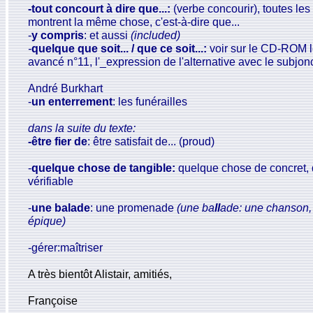
-tout concourt à dire que...:
(verbe concourir), toutes les
montrent la même chose, c'est-à-dire que...
-
y compris
: et aussi
(included)
-
quelque que soit... / que ce soit...:
voir sur le CD-ROM l
avancé n°11, l'_expression de l'alternative avec le subjonct
André Burkhart
-
un enterrement
: les funérailles
dans la suite du texte:
-être fier de
: être satisfait de... (proud)
-
quelque chose de tangible:
quelque chose de concret, 
vérifiable
-
une balade
: une promenade
(une ba
ll
ade: une chanson
épique)
-gérer:maîtriser
A très bientôt Alistair, amitiés,
Françoise