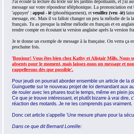
J'ai écouté ta lecture du texte sur les jardins dépolluants, et j'ai a
message sur votre répondeur téléphonique. La prononciation est 
'appuyer' :
appui - ié
(phonétiquement), et
veuillez (veu -ié)
lais
message, etc. Mais il va falloir changer un peu la mélodie de la 
français. Tu as presque la même mélodie en français et en anglais
rendre compte en écoutant ta version anglaise après la version fr
Je te donne un exemple de message à la française. On verra ça e
prochaine fois.
'
Bonjour! Vous êtes bien chez Kathy et Alistair Mills. Nous
absents pour le moment, mais laissez-nous un message et no
rappellerons dès que possible'.
Pour jeudi on pourrait aborder ensemble un article de la d
Guinguette sur le nouveau projet de loi demandant aux au
de rouler avec les phares tout le temps, même en plein jou
Ce que je trouve intéressant, et plutôt bizarre à vrai dire, c
réaction des motards. Je ne les comprends pas vraiment.
Donc cet article s'appelle 'Une mesure phare pour la sécuri
Dans ce que dit Bernard Loreille: