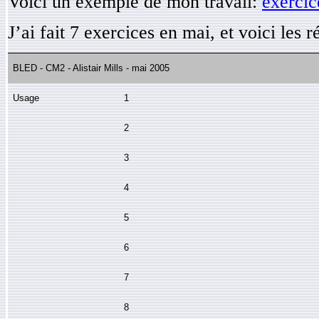
Voici un exemple de mon travail:
exercic
J’ai fait 7 exercices en mai, et voici les ré
BLED - CM2 - Alistair Mills -
mai
2005
Usage
1
2
3
4
5
6
7
8