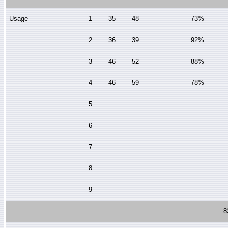
Usage
1
35
48
73%
2
36
39
92%
3
46
52
88%
4
46
59
78%
5
6
7
8
9
8