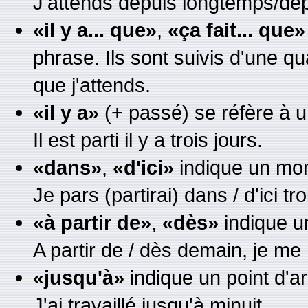
J'attends depuis longtemps/de
«il y a... que»
,
«ça fait... que»
phrase. Ils sont suivis d'une qu
que j'attends.
«il y a»
(+ passé) se réfère à 
Il est parti il y a trois jours.
«dans»
,
«d'ici»
indique un mom
Je pars (partirai) dans / d'ici tro
«à partir de»
,
«dès»
indique un
A partir de / dès demain, je me 
«jusqu'à»
indique un point d'ar
J'ai travaillé jusqu'à minuit.