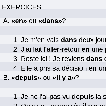
EXERCICES
«en»
ou
«dans»
?
Je m'en vais
dans
deux jour
J'ai fait l'aller-retour
en
une 
Reste ici ! Je reviens
dans
c
Elle a pris sa décision
en
un
«depuis»
ou
«il y a»
?
Je ne l'ai pas vu
depuis
la 
On s'est rencontrés
il y a
qu