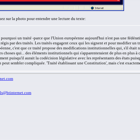
ez sur la photo pour entendre une lecture du texte:
, pourquoi un traité -parce que l'Union européenne aujourd'hui n'est pas une fédératio
ont régis par des traités. Les traités engagent ceux qui les signent et pour modifier un 
ne, c'est que ce traité propose des modifications institutionnelles qui, s'il était rat
es choses qui... des éléments institutionnels qui s'apparenteraient de plus en plus à
ment puisqu'il aurait la codécision législative avec les représentants des états pui
 peut sembler compliquée. 'Traité établissant une Constitution', mais c'est exactemen
rnet.com
ills@btinternet.com