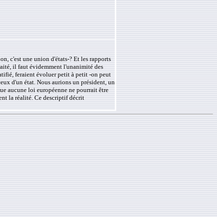
n, c'est une union d'états-? Et les rapports
traité, il faut évidemment l'unanimité des
ifié, feraient évoluer petit à petit -on peut
 ceux d'un état. Nous aurions un président, un
sque aucune loi européenne ne pourrait être
t la réalité. Ce descriptif décrit