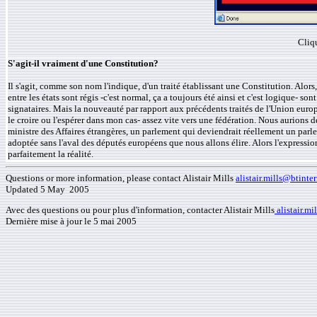
Cliqu
S'agit-il vraiment d'une Constitution?
Il s'agit, comme son nom l'indique, d'un traité établissant une Constitution. Alors
entre les états sont régis -c'est normal, ça a toujours été ainsi et c'est logique- s
signataires. Mais la nouveauté par rapport aux précédents traités de l'Union européen
le croire ou l'espérer dans mon cas- assez vite vers une fédération. Nous aurions d
ministre des Affaires étrangères, un parlement qui deviendrait réellement un parle
adoptée sans l'aval des députés européens que nous allons élire. Alors l'expression
parfaitement la réalité.
Questions or more information, please contact Alistair Mills
alistair.mills@btinte
Updated 5 May 2005
Avec des questions ou pour plus d'information, contacter Alistair Mills
alistair.m
Dernière mise à jour le 5 mai 2005