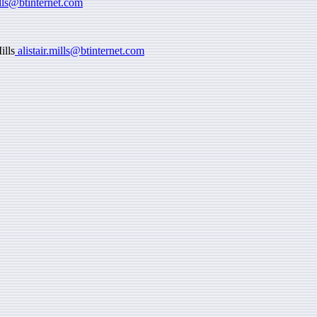
ills@btinternet.com
ills
alistair.mills@btinternet.com