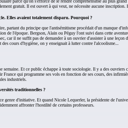
populaire parce qu'on s'efforce de le rendre compréhensible au plus gra
ement gratuit. Il est ouvert à qui veut, ne nécessite aucune inscription. I
cle. Elles avaient totalement disparu. Pourquoi ?
ire, partant du principe que l'antisémitisme procédait d'un manque d'inf
ression de l'époque. Bergson, Alain ou Péguy l'ont suivi dans cette aventur
c, car il ne suffit pas de demander à un ouvrier d'assister à une leçon d
t des cours d'hygiène, on y enseignait à lutter contre l'alcoolisme...
e semaine. Et ce public échappe à toute sociologie. Il y a des ouvriers
'Air France qui programme ses vols en fonction de ses cours, des infirmiè
les industriels.
ersités traditionnelles ?
ce genre d'initiative. Et quand Nicole Lequerler, la présidente de l'univ
idemment affronter l'hostilité de certains professeurs.