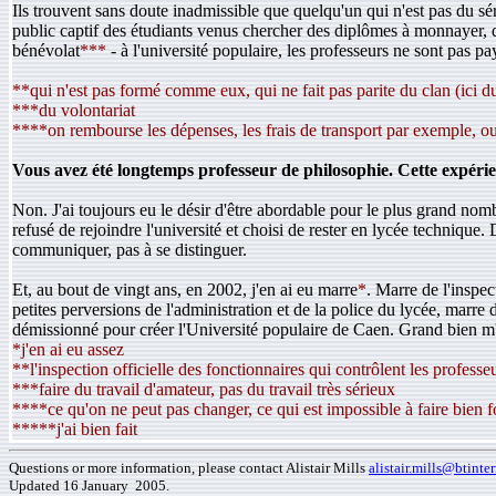
Ils trouvent sans doute inadmissible que quelqu'un qui n'est pas du sér
public captif des étudiants venus chercher des diplômes à monnayer, d
bénévolat
***
- à l'université populaire, les professeurs ne sont pas pay
**qui n'est pas formé comme eux, qui ne fait pas parite du clan (ici du
***du volontariat
****on rembourse les dépenses, les frais de transport par exemple, ou 
Vous avez été longtemps professeur de philosophie. Cette expérien
Non. J'ai toujours eu le désir d'être abordable pour le plus grand nombr
refusé de rejoindre l'université et choisi de rester en lycée techniqu
communiquer, pas à se distinguer.
Et, au bout de vingt ans, en 2002, j'en ai eu marre
*
. Marre de l'inspec
petites perversions de l'administration et de la police du lycée, marre
démissionné pour créer l'Université populaire de Caen. Grand bien m'
*j'en ai eu assez
**l'inspection officielle des fonctionnaires qui contrôlent les professe
***faire du travail d'amateur, pas du travail très sérieux
****ce qu'on ne peut pas changer, ce qui est impossible à faire bien 
*****j'ai bien fait
Questions or more information, please contact Alistair Mills
alistair.mills@btinte
Updated 16 January 2005.