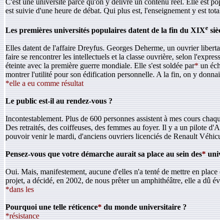
C'est une université parce qu'on y délivre un contenu réel. Elle est 
est suivie d'une heure de débat. Qui plus est, l'enseignement y est total
e
Les premières universités populaires datent de la fin du XIX
siè
Elles datent de l'affaire Dreyfus. Georges Deherme, un ouvrier liberta
faire se rencontrer les intellectuels et la classe ouvrière, selon l'exp
éteinte avec la première guerre mondiale. Elle s'est soldée par
*
un éche
montrer l'utilité pour son édification personnelle. A la fin, on y donnai
*elle a eu comme résultat
Le public est-il au rendez-vous ?
Incontestablement. Plus de 600 personnes assistent à mes cours chaqu
Des retraités, des coiffeuses, des femmes au foyer. Il y a un pilote d
pouvoir venir le mardi, d'anciens ouvriers licenciés de Renault Véhicu
Pensez-vous que votre démarche aurait sa place au sein des
*
univ
Oui. Mais, manifestement, aucune d'elles n'a tenté de mettre en place 
projet, a décidé, en 2002, de nous prêter un amphithéâtre, elle a dû év
*dans les
Pourquoi une telle réticence
*
du monde universitaire ?
*résistance