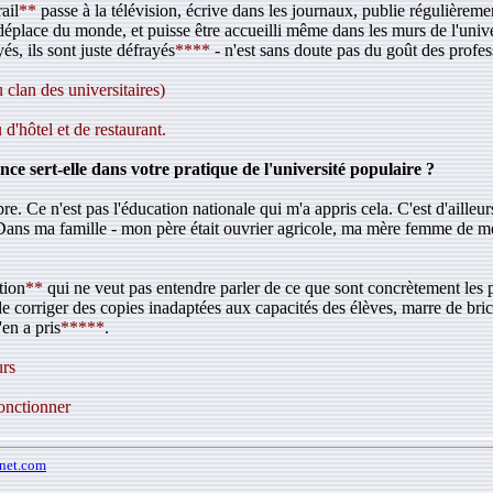
ail
**
passe à la télévision, écrive dans les journaux, publie régulièremen
éplace du monde, et puisse être accueilli même dans les murs de l'univer
és, ils sont juste défrayés
****
- n'est sans doute pas du goût des profess
 clan des universitaires)
d'hôtel et de restaurant.
ce sert-elle dans votre pratique de l'université populaire ?
e. Ce n'est pas l'éducation nationale qui m'a appris cela. C'est d'ailleur
e. Dans ma famille - mon père était ouvrier agricole, ma mère femme de mé
tion
**
qui ne veut pas entendre parler de ce que sont concrètement les p
 de corriger des copies inadaptées aux capacités des élèves, marre de bric
en a pris
*****
.
urs
fonctionner
rnet.com