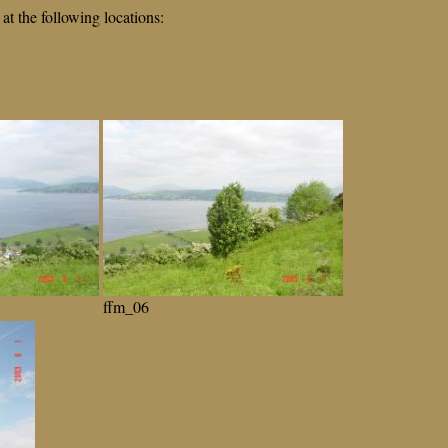
t the following locations:
ffm_06