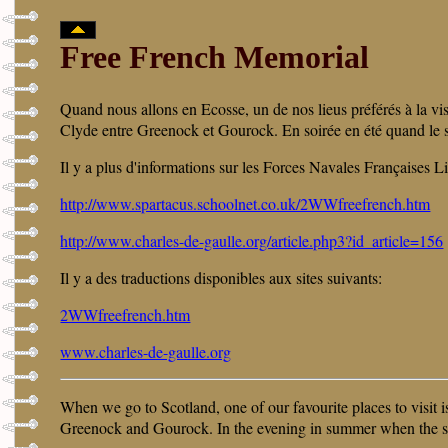
Free French Memorial
Quand nous allons en Ecosse, un de nos lieus préférés à la vis
Clyde entre Greenock et Gourock. En soirée en été quand le sol
Il y a plus d'informations sur les Forces Navales Françaises Li
http://www.spartacus.schoolnet.co.uk/2WWfreefrench.htm
http://www.charles-de-gaulle.org/article.php3?id_article=156
Il y a des traductions disponibles aux sites suivants:
2WWfreefrench.htm
www.charles-de-gaulle.org
When we go to Scotland, one of our favourite places to visit 
Greenock and Gourock. In the evening in summer when the sun 