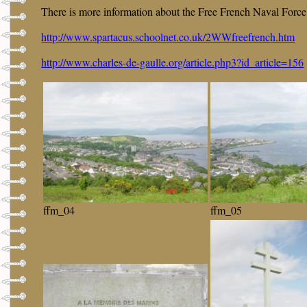
There is more information about the Free French Naval Force a
http://www.spartacus.schoolnet.co.uk/2WWfreefrench.htm
http://www.charles-de-gaulle.org/article.php3?id_article=156
ffm_04
ffm_05