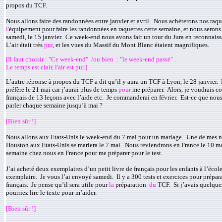
propos du TCF.
Nous allons faire des randonnées entre janvier et avril. Nous achèterons nos raqu
l'
équipement pour faire les randonnées en raquettes cette semaine, et nous seron
samedi, le 15 janvier. Ce week-end nous avons fait un tour du Jura en reconnaiss
L’air était très
pur
, et les vues du Massif du Mont Blanc étaient magnifiques.
[Il faut choisir : "Ce week-end" /ou bien : "le week-end passé" .
Le temps est clair, l'air est pur.]
L’autre réponse à propos du TCF a dit qu’il y aura un TCF à Lyon, le 28 janvier.
préfère le 21 mai car j’aurai plus de temps
pour
me préparer. Alors, je voudrais 
français de 13 leçons avec l’aide etc. Je commanderai en février. Est-ce que nou
parler chaque semaine jusqu’à mai ?
[Bien sûr !]
Nous allons aux Etats-Unis le week-end du 7 mai pour un mariage. Une de mes ni
Houston aux Etats-Unis se mariera le 7 mai. Nous reviendrons en France le 10 mai,
semaine chez nous en France pour me préparer pour le test.
J’ai acheté deux exemplaires d’un petit livre de français pour les enfants à l’éco
exemplaire. Je vous l’ai envoyé samedi. Il y a 300 tests et exercices pour prépa
français. Je pense qu’il sera utile pour
la
préparation
du
TCF. Si j’avais quelques
pourriez lire le texte pour m’aider.
[Bien sûr !]