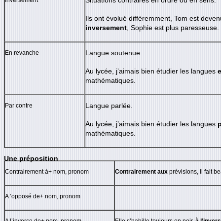
Inversement
Situations contraires en ordre ou en sens.
Ils ont évolué différemment, Tom est devenu 
inversement
, Sophie est plus paresseuse.
En revanche
Langue soutenue.
Au lycée, j’aimais bien étudier les langues
mathématiques.
Par contre
Langue parlée.
Au lycée, j’aimais bien étudier les langues
p
mathématiques.
Une préposition
Contrairement à+ nom, pronom
Contrairement aux
prévisions, il fait b
A ’opposé de+ nom, pronom
A l’inverse de+ nom, pronom
Elle s’habille toujours en noir,
à l’inver