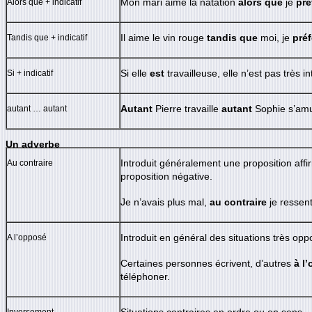
Alors que + indicatif
Mon mari aime la natation
alors que
je
pré
Tandis que + indicatif
Il aime le vin rouge
tandis que
moi, je
préf
Si + indicatif
Si elle
est
travailleuse, elle n’est pas très in
autant … autant
Autant
Pierre travaille
autant
Sophie s’am
Un adverbe
Au contraire
Introduit généralement une proposition aff
proposition négative.
Je n’avais plus mal,
au contraire
je ressent
A l’opposé
Introduit en général des situations très op
Certaines personnes écrivent, d’autres
à l
téléphoner.