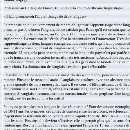
Professeur au Collège de France, titulaire de la chaire de théorie linguistique
«Il faut promouvoir l'apprentissage de deux langues»
La proposition du gouvernement de rendre obligatoire l'apprentissage d'une lang
primaire, pas forcément l'anglais, ne me satisfait pas. Parce qu'il est certain que le
précipiteront, de toute façon, sur l'anglais. Et il n'y a aucune raison de renforcer 
anglophone. La vocation de l'école, c'est la transmission et l'innovation. C'est do
l'apprentissage de deux langues étrangères, non d'une seule, qu'il faut promouvoir
suis hostile à l'enseignement de l'anglais seul, comme c'est le cas dans les pays s
exemple. Là-bas, cela peut se comprendre car la langue du pays n'est pas parlée ho
que le français a une vocation internationale très ancienne. L'Association des pa
50 pays aujourd'hui, ce qui veut dire qu'il y a des gens dans le monde qui voient
autre choix. La domination de l'anglais n'est donc pas inéluctable.
C'est d'ailleurs l'une des langues les plus difficiles à apprendre, pour nous qui p
romane. Plus que le russe ou l'arabe. L'anglais est «traître», avec son absence appa
grande quantité de mots monosyllabiques. Il est cousu d'idiomatismes, de difficu
fait, comme le disait Churchill, «l'anglais est une langue très facile à parler mal»
concept d' «anglais de communication internationale» laisse perplexe. Une langu
l'idéal, c'est de parler comme les natifs!
Pourquoi parler plusieurs langues le plus tôt possible? Pour des raisons neurophy
de 10-11 ans, les synapses, ces zones de contact entre les neurones, se sclérosent.
majeur dans la rétention des souvenirs. A cela s'ajoute l'oreille. Jusqu'à 10-11 ans,
tous les sons. Ensuite, elle devient sélective: elle ne perçoit plus que les sons ré
l'entourage. Résultat: un francophone qui apprend l'anglais à 13 ans prononce dif
il ne les entend pas. Enfin, les familles craignent que l'on n'apprenne trop de chos