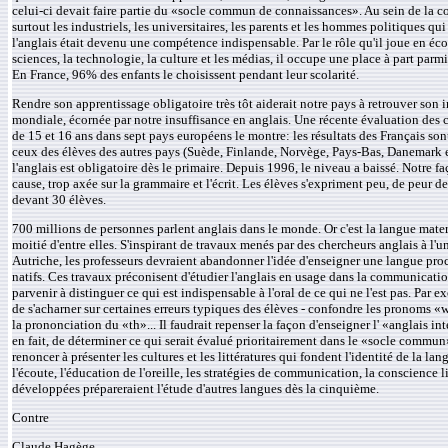
celui-ci devait faire partie du «socle commun de connaissances». Au sein de la c
surtout les industriels, les universitaires, les parents et les hommes politiques qu
l'anglais était devenu une compétence indispensable. Par le rôle qu'il joue en éc
sciences, la technologie, la culture et les médias, il occupe une place à part parmi
En France, 96% des enfants le choisissent pendant leur scolarité.
Rendre son apprentissage obligatoire très tôt aiderait notre pays à retrouver son i
mondiale, écornée par notre insuffisance en anglais. Une récente évaluation des
de 15 et 16 ans dans sept pays européens le montre: les résultats des Français son
ceux des élèves des autres pays (Suède, Finlande, Norvège, Pays-Bas, Danemark 
l'anglais est obligatoire dès le primaire. Depuis 1996, le niveau a baissé. Notre f
cause, trop axée sur la grammaire et l'écrit. Les élèves s'expriment peu, de peur de
devant 30 élèves.
700 millions de personnes parlent anglais dans le monde. Or c'est la langue mate
moitié d'entre elles. S'inspirant de travaux menés par des chercheurs anglais à l'u
Autriche, les professeurs devraient abandonner l'idée d'enseigner une langue proc
natifs. Ces travaux préconisent d'étudier l'anglais en usage dans la communicatio
parvenir à distinguer ce qui est indispensable à l'oral de ce qui ne l'est pas. Par ex
de s'acharner sur certaines erreurs typiques des élèves - confondre les pronoms 
la prononciation du «th»... Il faudrait repenser la façon d'enseigner l' «anglais inte
en fait, de déterminer ce qui serait évalué prioritairement dans le «socle commun
renoncer à présenter les cultures et les littératures qui fondent l'identité de la lan
l'écoute, l'éducation de l'oreille, les stratégies de communication, la conscience l
développées prépareraient l'étude d'autres langues dès la cinquième.
Contre
Claude Hagège