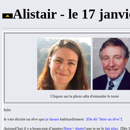
Alistair - le 17 jan
Cliquez sur la photo afin d'entendre le texte
Julie
Je vais décrire un rêve que
je faisais
habituellement.
[On dit "faire un rêve"].
Aujourd’hui il y a beaucoup d’années
[bien = durée]
que je ne le
fait plus
. [Dès 1