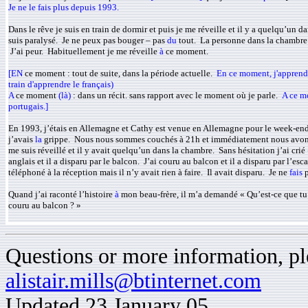
Je ne le fais plus depuis 1993.
Dans le rêve je suis en train de dormir et puis je me réveille et il y a quelqu’un d
suis paralysé. Je ne peux pas bouger – pas
du
tout. La personne dans la chambre 
J’ai peur. Habituellement je me réveille
à
ce moment.
[EN
ce moment : tout de suite, dans la période actuelle.
En ce moment, j'apprends 
train d'apprendre le français)
A
ce moment
(là)
: dans un récit. sans rapport avec le moment où je parle.
A ce mo
portugais.]
En 1993, j’étais en Allemagne et Cathy est venue en Allemagne pour le week-e
j’avais
la
grippe. Nous nous sommes couchés à 21h et immédiatement nous avon
me suis réveillé et il y avait quelqu’un dans la chambre. Sans hésitation j’ai crié
anglais et il a disparu par le balcon. J’ai couru au balcon et il a disparu par l’esca
téléphoné à la réception mais il n’y avait rien à faire. Il avait disparu. Je ne
fais
p
Quand j’ai raconté l’histoire
à
mon beau-frère, il m’a demandé « Qu’est-ce que t
couru au balcon ? »
Questions or more information, ple
alistair.mills@btinternet.com
Updated 23 January 05.