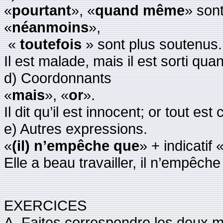
«
pourtant
», «
quand même
» sont
«
néanmoins
»,
«
toutefois
» sont plus soutenus.
Il est malade, mais il est sorti q
d) Coordonnants
«
mais
», «
or
».
Il dit qu’il est innocent; or tout est 
e) Autres expressions.
«
(il) n’empêche que
» + indicatif 
Elle a beau travailler, il n’empêche
EXERCICES
A. Faites correspondre les deux m