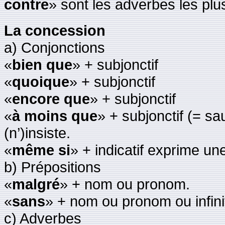
contre
» sont les adverbes les plu
La concession
a) Conjonctions
«
bien que
» + subjonctif
«
quoique
» + subjonctif
«
encore que
» + subjonctif
«
à moins que
» + subjonctif (= sau
(n’)insiste.
«
même si
» + indicatif exprime un
b) Prépositions
«
malgré
» + nom ou pronom.
«
sans
» + nom ou pronom ou infinit
c) Adverbes