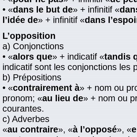
• «
dans le but de
» + infinitif «
dans
l’idée de
» + infinitif «
dans l’espoi
L’opposition
a) Conjonctions
• «
alors que
» + indicatif «
tandis 
indicatif sont les conjonctions les
b) Prépositions
• «
contrairement à
» + nom ou pr
pronom; «
au lieu de
» + nom ou pr
courantes.
c) Adverbes
«
au contraire
», «
à l’opposé
», «
e