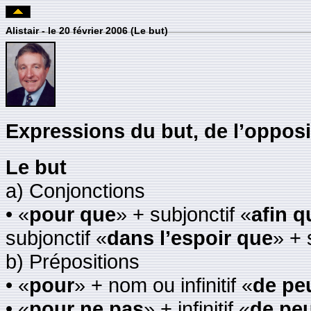
Alistair - le 20 février 2006 (Le but)
Expressions du but, de l’opposi
Le but
a) Conjonctions
• «
pour que
» + subjonctif «
afin q
subjonctif «
dans l’espoir que
» + 
b) Prépositions
• «
pour
» + nom ou infinitif «
de pe
• «
pour ne pas
» + infinitif «
de peu