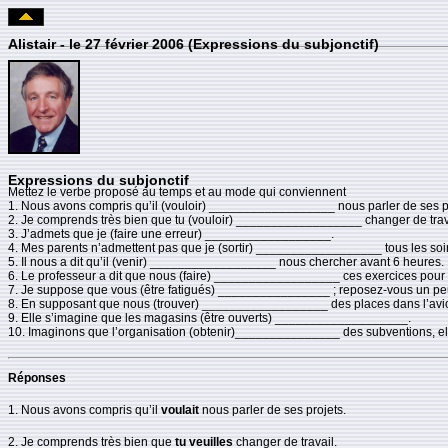
Alistair - le 27 février 2006 (Expressions du subjonctif)
Expressions du subjonctif
Mettez le verbe proposé au temps et au mode qui conviennent
1. Nous avons compris qu’il (vouloir) __________________ nous parler de ses p
2. Je comprends très bien que tu (vouloir) __________________ changer de trav
3. J’admets que je (faire une erreur) __________________.
4. Mes parents n’admettent pas que je (sortir) __________________ tous les soir
5. Il nous a dit qu’il (venir) __________________ nous chercher avant 6 heures.
6. Le professeur a dit que nous (faire) __________________ ces exercices pour
7. Je suppose que vous (être fatigués) ________________ ; reposez-vous un pe
8. En supposant que nous (trouver) __________________ des places dans l’avion,
9. Elle s’imagine que les magasins (être ouverts) ___________________.
10. Imaginons que l’organisation (obtenir)_______________ des subventions, ell
Réponses
1. Nous avons compris qu’il
voulait
nous parler de ses projets.
2. Je comprends très bien que
tu veuilles
changer de travail.