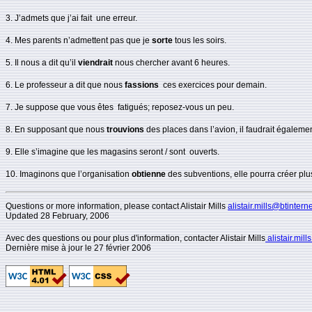
3. J’admets que j’ai fait une erreur.
4. Mes parents n’admettent pas que je
sorte
tous les soirs.
5. Il nous a dit qu’il
viendrait
nous chercher avant 6 heures.
6. Le professeur a dit que nous
fassions
ces exercices pour demain.
7. Je suppose que vous êtes fatigués; reposez-vous un peu.
8. En supposant que nous
trouvions
des places dans l’avion, il faudrait égalemen
9. Elle s’imagine que les magasins seront / sont ouverts.
10. Imaginons que l’organisation
obtienne
des subventions, elle pourra créer plu
Questions or more information, please contact Alistair Mills
alistair.mills@btintern
Updated
28 February, 2006
Avec des questions ou pour plus d'information, contacter Alistair Mills
alistair.mil
Dernière mise à jour le 27 février 2006