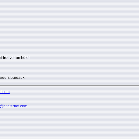
t trouver un hôtel.
sieurs bureaux.
et.com
ls@btinternet.com