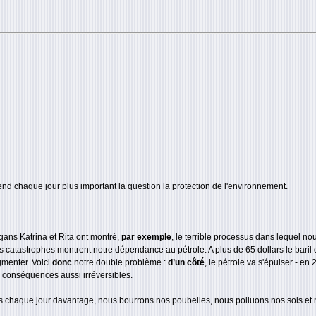
end chaque jour plus important la question la protection de l'environnement.
ans Katrina et Rita ont montré,
par exemple
, le terrible processus dans lequel no
es catastrophes montrent notre dépendance au pétrole. A plus de 65 dollars le baril
gmenter. Voici
donc
notre double problème :
d’un côté
, le pétrole va s'épuiser - e
 conséquences aussi irréversibles.
chaque jour davantage, nous bourrons nos poubelles, nous polluons nos sols et 