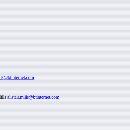
ills@btinternet.com
ills
alistair.mills@btinternet.com