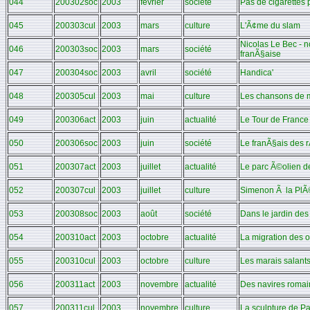
044
200302soc
2003
février
société
Pas de cigarettes
045
200303cul
2003
mars
culture
L'Ã¢me du slam
Nicolas Le Bec - n
046
200303soc
2003
mars
société
franÃ§aise
047
200304soc
2003
avril
société
Handica'
048
200305cul
2003
mai
culture
Les chansons de 
049
200306act
2003
juin
actualité
Le Tour de France 
050
200306soc
2003
juin
société
Le franÃ§ais des 
051
200307act
2003
juillet
actualité
Le parc Ã©olien d
052
200307cul
2003
juillet
culture
Simenon Ã la PlÃ
053
200308soc
2003
août
société
Dans le jardin des 
054
200310act
2003
octobre
actualité
La migration des 
055
200310cul
2003
octobre
culture
Les marais salant
056
200311act
2003
novembre
actualité
Des navires roma
057
200311cul
2003
novembre
culture
La sculpture de P