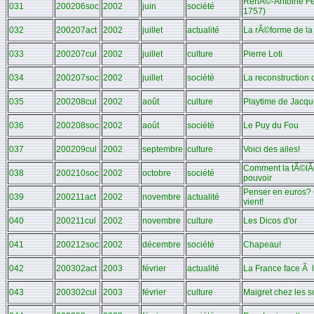
RenÃ©-Antoine F
031
200206soc
2002
juin
société
1757)
032
200207act
2002
juillet
actualité
La rÃ©forme de la
033
200207cul
2002
juillet
culture
Pierre Loti
034
200207soc
2002
juillet
société
La reconstruction 
035
200208cul
2002
août
culture
Playtime de Jacqu
036
200208soc
2002
août
société
Le Puy du Fou
037
200209cul
2002
septembre
culture
Voici des ailes!
Comment la tÃ©lÃ©
038
200210soc
2002
octobre
société
pouvoir
Penser en euros? C
039
200211act
2002
novembre
actualité
vient!
040
200211cul
2002
novembre
culture
Les Dicos d'or
041
200212soc
2002
décembre
société
Chapeau!
042
200302act
2003
février
actualité
La France face Ã l
043
200302cul
2003
février
culture
Maigret chez les 