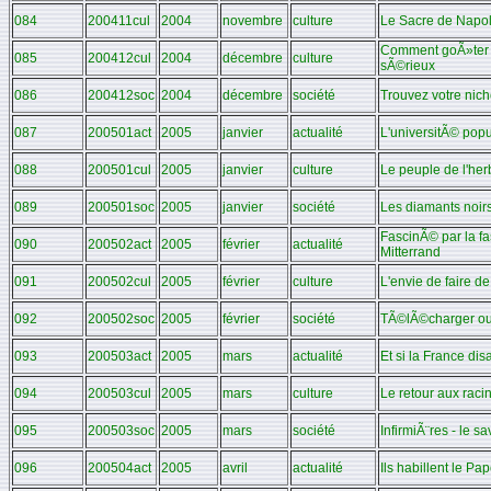
084
200411cul
2004
novembre
culture
Le Sacre de Nap
Comment goÃ»ter u
085
200412cul
2004
décembre
culture
sÃ©rieux
086
200412soc
2004
décembre
société
Trouvez votre nich
087
200501act
2005
janvier
actualité
L'universitÃ© popu
088
200501cul
2005
janvier
culture
Le peuple de l'he
089
200501soc
2005
janvier
société
Les diamants noir
FascinÃ© par la f
090
200502act
2005
février
actualité
Mitterrand
091
200502cul
2005
février
culture
L'envie de faire d
092
200502soc
2005
février
société
TÃ©lÃ©charger ou
093
200503act
2005
mars
actualité
Et si la France dis
094
200503cul
2005
mars
culture
Le retour aux raci
095
200503soc
2005
mars
société
InfirmiÃ¨res - le sa
096
200504act
2005
avril
actualité
Ils habillent le Pa