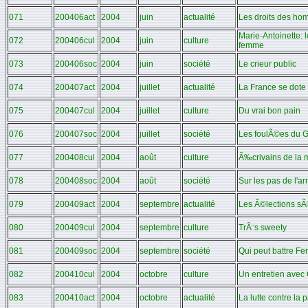
071
200406act
2004
juin
actualité
Les droits des ho
Marie-Antoinette: 
072
200406cul
2004
juin
culture
femme
073
200406soc
2004
juin
société
Le crieur public
074
200407act
2004
juillet
actualité
La France se dote
075
200407cul
2004
juillet
culture
Du vrai bon pain
076
200407soc
2004
juillet
société
Les foulÃ©es du G
077
200408cul
2004
août
culture
Ã‰crivains de la 
078
200408soc
2004
août
société
Sur les pas de l
079
200409act
2004
septembre
actualité
Les Ã©lections sÃ
080
200409cul
2004
septembre
culture
TrÃ¨s sweety
081
200409soc
2004
septembre
société
Qui peut battre Fer
082
200410cul
2004
octobre
culture
Un entretien avec
083
200410act
2004
octobre
actualité
La lutte contre la