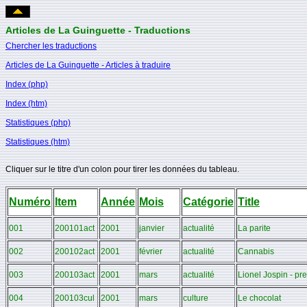
Articles de La Guinguette - Traductions
Chercher les traductions
Articles de La Guinguette - Articles à traduire
Index (php)
Index (htm)
Statistiques (php)
Statistiques (htm)
Cliquer sur le titre d'un colon pour tirer les données du tableau.
Numéro
Item
Année
Mois
Catégorie
Title
001
200101act
2001
janvier
actualité
La parite
002
200102act
2001
février
actualité
Cannabis
003
200103act
2001
mars
actualité
Lionel Jospin - pr
004
200103cul
2001
mars
culture
Le chocolat