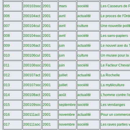
005
200103soc
2001
mars
société
Les Casseurs de 
006
200104act
2001
avril
actualité
Le proces de l'Ord
007
200104cul
2001
avril
culture
Une nouvelle politi
008
200104soc
2001
avril
société
Les sans-papiers
009
200106act
2001
juin
actualité
Le nouvel axe du
010
200106cul
2001
juin
culture
Un musee pour la 
011
200106soc
2001
juin
société
Le Facteur Cheval
012
200107act
2001
juillet
actualité
La Rochelle
013
200107soc
2001
juillet
société
La mytiliculture
014
200108act
2001
août
actualité
L'homme contre l'o
015
200109soc
2001
septembre
société
Les vendanges
016
200111act
2001
novembre
actualité
Pour un commerce
017
200111soc
2001
novembre
société
Les raves parties 