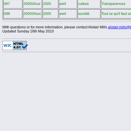
097
200504cul
2005
avril
culture
Transparences
098
200504soc
2005
avril
société
Tout ce qu'il faut 
With questions or for more information, please contact Alistair Mills
alistair.mills@
Updated
Sunday 16th May 2010