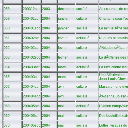
058
200312soc
2003
décembre
société
Aux courses de ch
059
200401cul
2004
janvier
culture
Chantons sous l'o
060
200401soc
2004
janvier
société
Le minitel fÃªte se
061
200402act
2004
février
actualité
Ni putes ni soumi
062
200402cul
2004
février
culture
Ã‰tudes cÃ©zani
063
200402soc
2004
février
société
La dÃ©fense des 
064
200403act
2004
mars
actualité
La lutte contre le
Une Ã©crivaine et 
065
200403cul
2004
mars
culture
Jean-Louis Cheval
066
200404cul
2004
avril
culture
Massaro - une dyna
067
200404soc
2004
avril
société
Ã‰tienne Boissy - 
068
200405act
2004
mai
actualité
L'Union europÃ©
069
200405cul
2004
mai
culture
Des bouteilles ext
070
200405soc
2004
mai
société
Luttes: visages d