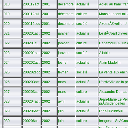
018
200112act
2001
décembre
actualité
Adieu au franc fra
019
200112cul
2001
décembre
culture
Monsieur cent mille
020
200112soc
2001
décembre
société
A vos rÃ©veillons!
021
200201act
2002
janvier
actualité
Le dÃ©part d'Yves
022
200201cul
2002
janvier
culture
Cet amour-lÃ : un
023
200201soc
2002
janvier
société
A table
024
200202act
2002
février
actualité
Alain Madelin
025
200202soc
2002
février
société
La vente aux ench
026
200203act
2002
mars
actualité
L'arrivÃ©e de la p
027
200203cul
2002
mars
culture
Alexandre Dumas 
Jean-Marie Le Pen
028
200204act
2002
avril
actualité
prÃ©sidentielles
029
200206act
2002
juin
actualité
L'insÃ©curitÃ©
030
200206cul
2002
juin
culture
Images et ScÃ©na